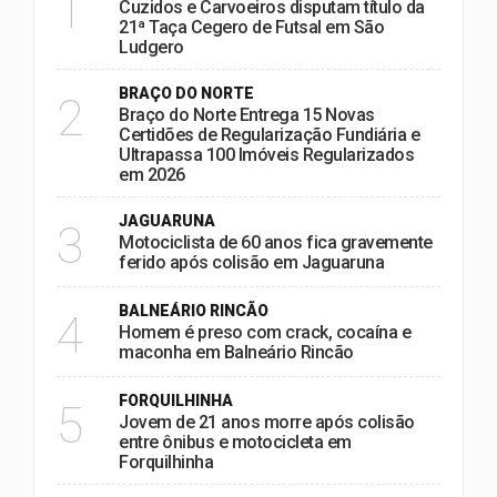
1
Cuzidos e Carvoeiros disputam título da
21ª Taça Cegero de Futsal em São
Ludgero
BRAÇO DO NORTE
2
Braço do Norte Entrega 15 Novas
Certidões de Regularização Fundiária e
Ultrapassa 100 Imóveis Regularizados
em 2026
JAGUARUNA
3
Motociclista de 60 anos fica gravemente
ferido após colisão em Jaguaruna
BALNEÁRIO RINCÃO
4
Homem é preso com crack, cocaína e
maconha em Balneário Rincão
FORQUILHINHA
5
Jovem de 21 anos morre após colisão
entre ônibus e motocicleta em
Forquilhinha