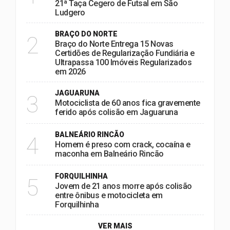
21ª Taça Cegero de Futsal em São
Ludgero
BRAÇO DO NORTE
2
Braço do Norte Entrega 15 Novas
Certidões de Regularização Fundiária e
Ultrapassa 100 Imóveis Regularizados
em 2026
JAGUARUNA
3
Motociclista de 60 anos fica gravemente
ferido após colisão em Jaguaruna
BALNEÁRIO RINCÃO
4
Homem é preso com crack, cocaína e
maconha em Balneário Rincão
FORQUILHINHA
5
Jovem de 21 anos morre após colisão
entre ônibus e motocicleta em
Forquilhinha
VER MAIS