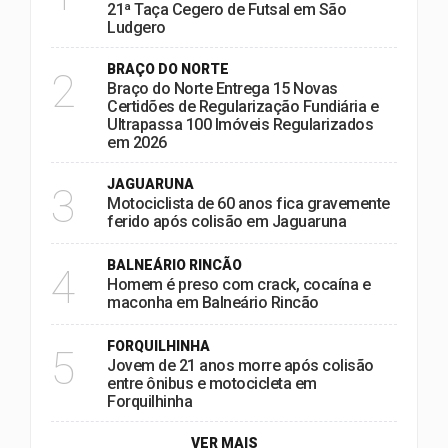
21ª Taça Cegero de Futsal em São
Ludgero
BRAÇO DO NORTE
2
Braço do Norte Entrega 15 Novas
Certidões de Regularização Fundiária e
Ultrapassa 100 Imóveis Regularizados
em 2026
JAGUARUNA
3
Motociclista de 60 anos fica gravemente
ferido após colisão em Jaguaruna
BALNEÁRIO RINCÃO
4
Homem é preso com crack, cocaína e
maconha em Balneário Rincão
FORQUILHINHA
5
Jovem de 21 anos morre após colisão
entre ônibus e motocicleta em
Forquilhinha
VER MAIS